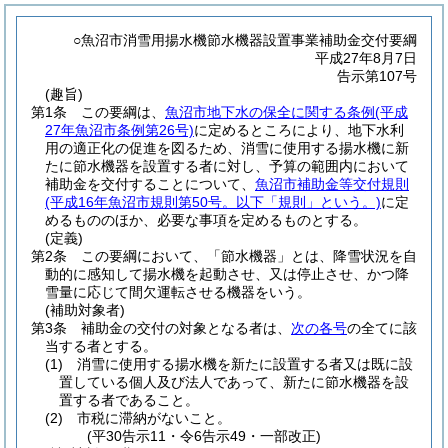
○魚沼市消雪用揚水機節水機器設置事業補助金交付要綱
平成27年8月7日
告示第107号
(趣旨)
第1条
この要綱は、
魚沼市地下水の保全に関する条例
(平成
27年魚沼市条例第26号)
に定めるところにより、地下水利
用の適正化の促進を図るため、消雪に使用する揚水機に新
たに節水機器を設置する者に対し、予算の範囲内において
補助金を交付することについて、
魚沼市補助金等交付規則
(平成16年魚沼市規則第50号。以下「規則」という。)
に定
めるもののほか、必要な事項を定めるものとする。
(定義)
第2条
この要綱において、「節水機器」とは、降雪状況を自
動的に感知して揚水機を起動させ、又は停止させ、かつ降
雪量に応じて間欠運転させる機器をいう。
(補助対象者)
第3条
補助金の交付の対象となる者は、
次の各号
の全てに該
当する者とする。
(1)
消雪に使用する揚水機を新たに設置する者又は既に設
置している個人及び法人であって、新たに節水機器を設
置する者であること。
(2)
市税に滞納がないこと。
(平30告示11・令6告示49・一部改正)