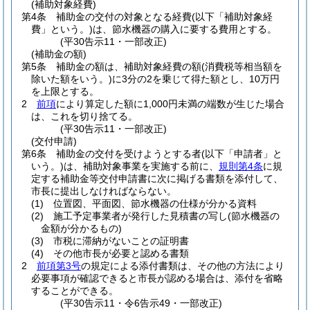
(補助対象経費)
第4条
補助金の交付の対象となる経費
(以下「補助対象経
費」という。)
は、節水機器の購入に要する費用とする。
(平30告示11・一部改正)
(補助金の額)
第5条
補助金の額は、補助対象経費の額
(消費税等相当額を
除いた額をいう。)
に3分の2を乗じて得た額とし、10万円
を上限とする。
2
前項
により算定した額に1,000円未満の端数が生じた場合
は、これを切り捨てる。
(平30告示11・一部改正)
(交付申請)
第6条
補助金の交付を受けようとする者
(以下「申請者」と
いう。)
は、補助対象事業を実施する前に、
規則第4条
に規
定する補助金等交付申請書に次に掲げる書類を添付して、
市長に提出しなければならない。
(1)
位置図、平面図、節水機器の仕様が分かる資料
(2)
施工予定事業者が発行した見積書の写し
(節水機器の
金額が分かるもの)
(3)
市税に滞納がないことの証明書
(4)
その他市長が必要と認める書類
2
前項第3号
の規定による添付書類は、その他の方法により
必要事項が確認できると市長が認める場合は、添付を省略
することができる。
(平30告示11・令6告示49・一部改正)