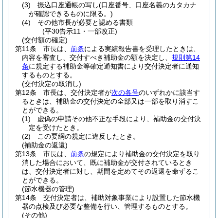
(3)
振込口座通帳の写し
(口座番号、口座名義のカタカナ
が確認できるものに限る。)
(4)
その他市長が必要と認める書類
(平30告示11・一部改正)
(交付額の確定)
第11条
市長は、
前条
による実績報告書を受理したときは、
内容を審査し、交付すべき補助金の額を決定し、
規則第14
条
に規定する補助金等確定通知書により交付決定者に通知
するものとする。
(交付決定の取消し)
第12条
市長は、交付決定者が
次の各号
のいずれかに該当す
るときは、補助金の交付決定の全部又は一部を取り消すこ
とができる。
(1)
虚偽の申請その他不正な手段により、補助金の交付決
定を受けたとき。
(2)
この要綱の規定に違反したとき。
(補助金の返還)
第13条
市長は、
前条
の規定により補助金の交付決定を取り
消した場合において、既に補助金が交付されているとき
は、交付決定者に対し、期間を定めてその返還を命ずるこ
とができる。
(節水機器の管理)
第14条
交付決定者は、補助対象事業により設置した節水機
器の点検及び必要な整備を行い、管理するものとする。
(その他)