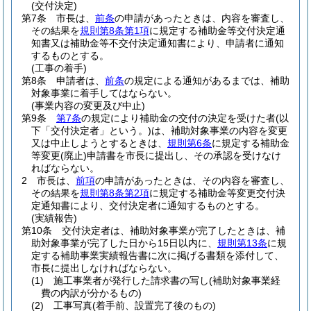
(交付決定)
第7条
市長は、
前条
の申請があったときは、内容を審査し、
その結果を
規則第8条第1項
に規定する補助金等交付決定通
知書又は補助金等不交付決定通知書により、申請者に通知
するものとする。
(工事の着手)
第8条
申請者は、
前条
の規定による通知があるまでは、補助
対象事業に着手してはならない。
(事業内容の変更及び中止)
第9条
第7条
の規定により補助金の交付の決定を受けた者
(以
下「交付決定者」という。)
は、補助対象事業の内容を変更
又は中止しようとするときは、
規則第6条
に規定する補助金
等変更
(廃止)
申請書を市長に提出し、その承認を受けなけ
ればならない。
2
市長は、
前項
の申請があったときは、その内容を審査し、
その結果を
規則第8条第2項
に規定する補助金等変更交付決
定通知書により、交付決定者に通知するものとする。
(実績報告)
第10条
交付決定者は、補助対象事業が完了したときは、補
助対象事業が完了した日から15日以内に、
規則第13条
に規
定する補助事業実績報告書に次に掲げる書類を添付して、
市長に提出しなければならない。
(1)
施工事業者が発行した請求書の写し
(補助対象事業経
費の内訳が分かるもの)
(2)
工事写真
(着手前、設置完了後のもの)