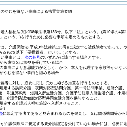
者のやむを得ない事由による措置実施要綱
、老人福祉法
(昭和38年法律第133号。以下「法」という。)
第10条の4
」という。)
を行うために必要な事項を定めるものとする。
者は、介護保険法
(平成9年法律第123号)
に規定する被保険者であって、
あるもの
(以下「要措置者」という。)
とする。
ない事由とは、
次の各号
のいずれかに該当する場合とする。
から虐待又は無視を受けている場合
の事由により意思能力が乏しく、かつ、本人を代理する家族等がいない
がやむを得ない事由と認める場合
措置者に対し、必要に応じて次に掲げる措置を行うものとする。
規定する訪問介護、夜間対応型訪問介護、第一号訪問事業、通所介護、
第一号通所事業、短期入所生活介護、介護予防短期入所生活介護、小規
護、介護予防認知症対応型共同生活介護を供与すること。
規定する介護老人福祉施設へ入所させること。
定)
条
に規定する者であると見込まれるものを発見し、又は関係機関等から
者が介護保険法に規定する要介護認定を受けていない場合には、必要に