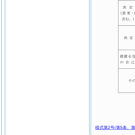
様式第2号
(第5条、