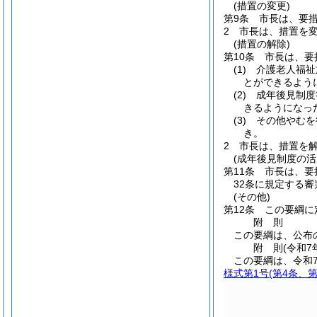
(措置の変更)
第9条
市長は、要
2
市長は、措置を
(措置の解除)
第10条
市長は、要
(1)
介護老人福祉
とができるよう
(2)
成年後見制度
きるようになっ
(3)
その他やむを
き。
2
市長は、措置を
(成年後見制度の活
第11条
市長は、要
32条に規定する
(その他)
第12条
この要綱に
附
則
この要綱は、公布
附
則
(令和7
この要綱は、令和
様式第1号
(第4条、