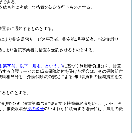
ができる。
を総合的に考慮して措置の決定を行うものとする。
措置者に通知するものとする。
により指定居宅サービス事業者、指定第1号事業者、指定施設サー
。
定により当該事業者に措置を受託させるものとする。
規則第75号。以下「規則」という。)
に基づく利用者負担分を、措置
当する介護サービスに係る保険給付を受けた場合は、その保険給付
扶助相当分を、介護保険法の規定による利用者負担の軽減措置を受
するものとする。
民法
(明治29年法律第89号)
に規定する扶養義務者をいう。)
から、そ
し、被徴収者が
次の各号
のいずれかに該当する場合には、費用の徴