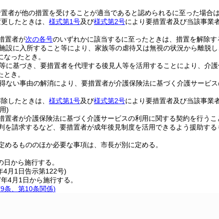
措置者が他の措置を受けることが適当であると認められるに至った場合
変更したときは、
様式第1号
及び
様式第2号
により要措置者及び当該事業
措置者が
次の各号
のいずれかに該当するに至ったときは、措置を解除す
施設に入所すること等により、家族等の虐待又は無視の状況から離脱し
になったとき。
等に基づき、要措置者を代理する後見人等を活用することにより、介護
たとき。
得ない事由の解消により、要措置者が介護保険法に基づく介護サービス
解除したときは、
様式第1号
及び
様式第2号
により要措置者及び当該事業
用)
措置者が介護保険法に基づく介護サービスの利用に関する契約を行うこ
審判を請求するなど、要措置者が成年後見制度を活用できるよう援助する
定めるもののほか必要な事項は、市長が別に定める。
の日から施行する。
年4月1日
告示第122号)
7年4月1日から施行する。
第9条、第10条関係)