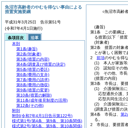
魚沼市高齢者のやむを得ない事由による
措置実施要綱
○魚沼市高齢
平成31年3月25日 告示第51号
(趣旨)
(令和7年4月1日施行)
第1条
この要綱は
る措置
(以下「措置
条項目次
沿革
(対象者)
本則
第2条
措置の対象
第1条
(趣旨)
とが著しく困難で
第2条
(対象者)
2
前項
のやむを得
第3条
(措置の内容)
(1)
本人が家族等
第4条
(調査及び措置の決定)
(2)
認知症その他
第5条
(措置の委託)
(3)
その他、市長
第6条
(費用の支弁)
(措置の内容)
第7条
(費用の請求)
第3条
市長は、要
第8条
(費用の徴収)
(1)
介護保険法に
第9条
(措置の変更)
応型通所介護、
第10条
(措置の解除)
応型共同生活介
第11条
(成年後見制度の活用)
(2)
介護保険法に
第12条
(その他)
(調査及び措置の決
附則
第4条
市長は、
第2
附則
(令和7年4月1日告示第122号)
る。
様式第1号
(第4条、第9条、第10条関係)
2
市長は、要措置
様式第2号
(第5条、第9条、第10条関係)