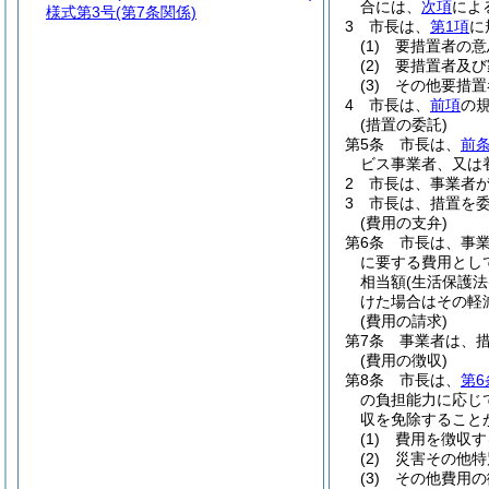
合には、
次項
によ
様式第3号
(第7条関係)
3
市長は、
第1項
に
(1)
要措置者の意
(2)
要措置者及び
(3)
その他要措置
4
市長は、
前項
の
(措置の委託)
第5条
市長は、
前条
ビス事業者、又は
2
市長は、事業者
3
市長は、措置を委
(費用の支弁)
第6条
市長は、事
に要する費用とし
相当額
(生活保護法
けた場合はその軽
(費用の請求)
第7条
事業者は、
(費用の徴収)
第8条
市長は、
第6
の負担能力に応じ
収を免除すること
(1)
費用を徴収す
(2)
災害その他特
(3)
その他費用の