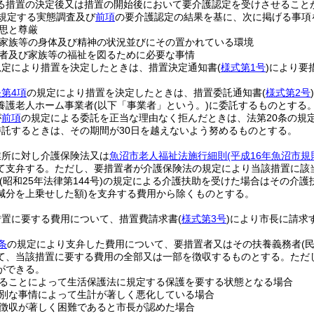
る措置の決定後又は措置の開始後において要介護認定を受けさせること
規定する実態調査及び
前項
の要介護認定の結果を基に、次に掲げる事項
思と尊厳
家族等の身体及び精神の状況並びにその置かれている環境
者及び家族等の福祉を図るために必要な事情
規定により措置を決定したときは、措置決定通知書
(
様式第1号
)
により要
第4項
の規定により措置を決定したときは、措置委託通知書
(
様式第2号
)
養護老人ホーム事業者
(以下「事業者」という。)
に委託するものとする
が
前項
の規定による委託を正当な理由なく拒んだときは、法第20条の規
託するときは、その期間が30日を越えないよう努めるものとする。
業所に対し介護保険法又は
魚沼市老人福祉法施行細則
(平成16年魚沼市
て支弁する。
ただし、要措置者が介護保険法の規定により当該措置に該
(昭和25年法律第144号)
の規定による介護扶助を受けた場合はその介護
減分を上乗せした額)
を支弁する費用から除くものとする。
措置に要する費用について、措置費請求書
(
様式第3号
)
により市長に請求
条
の規定により支弁した費用について、要措置者又はその扶養義務者
(
て、当該措置に要する費用の全部又は一部を徴収するものとする。
ただ
ができる。
ることによって生活保護法に規定する保護を要する状態となる場合
別な事情によって生計が著しく悪化している場合
徴収が著しく困難であると市長が認めた場合