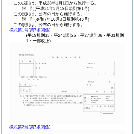
この規則は、平成28年1月1日から施行する。
附
則
(平成31年3月19日
規則第1号)
この規則は、公布の日から施行する。
附
則
(令和7年10月3日
規則第43号)
この規則は、公布の日から施行する。
様式第1号
(第7条関係)
(平19規則33・平24規則25・平27規則36・平31規則
1・一部改正)
様式第2号
(第7条関係)