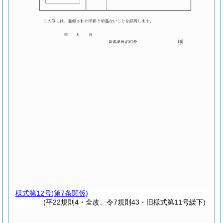
様式第12号
(第7条関係)
(平22規則4・全改、令7規則43・旧様式第11号繰下)