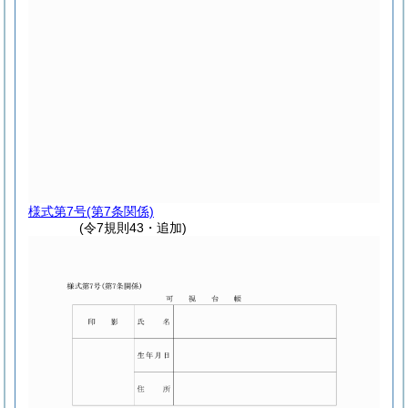
様式第7号
(第7条関係)
(令7規則43・追加)