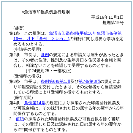
○魚沼市印鑑条例施行規則
平成16年11月1日
規則第19号
(趣旨)
第1条
この規則は、
魚沼市印鑑条例
(平成16年魚沼市条例第
16号。以下「条例」という。)
の施行に関し必要な事項を定
めるものとする。
(申請等の受理)
第2条
市長は、
条例
の規定による申請又は届出があったとき
は、その者の住所、性別及び生年月日を住民基本台帳と照
合し、相違ないことを確認して受理するものとする。
(平24規則25・一部改正)
(受領印の徴収)
第3条
市長は、
条例第6条第1項
及び
第7条第3項
の規定によ
り印鑑登録証を交付したときは、その受領者から当該登録
している印鑑により受領印を徴するものとする。
(保存期間)
第4条
条例第14条
の規定により抹消された印鑑登録原票及
び可視台帳は、その抹消された日の属する年の翌年から5年
間保存するものとする。
2
前項
の抹消された印鑑登録原票及び可視台帳を除く書類
は、その受理した日又は返納された日の属する年の翌年か
ら2年間保存するものとする。