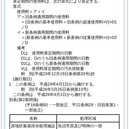
算定期間の使用料は、次の算式により算定する。
算式
使用料＝ア＋イ
ア＝旧条例適用期間の使用料
＝
(旧条例の基本使用料＋旧条例の超過使用料×V)
×D1
／D
イ＝新条例適用期間の使用料
＝
(新条例の基本使用料＋新条例の従量使用料×V)
×D2
／D
備考
Dは、使用料算定期間の日数
D1は、Dのうち旧条例適用期間の日数
D2は、Dのうち新条例適用期間の日数
Vは、使用料算定期間の汚水排除量
附
則
(平成23年12月19日
条例第33号)
抄
(施行期日)
1
この条例は、平成24年4月1日から施行する。
附
則
(平成26年3月25日
条例第13号)
この条例は、平成26年4月1日から施行する。
別表
(第2条関係)
(平18条例50・一部改正、平22条例29・旧別表第1・
一部改正)
名称
処理区域
原地区集落排水処理施設
魚沼市原及び明神の一部