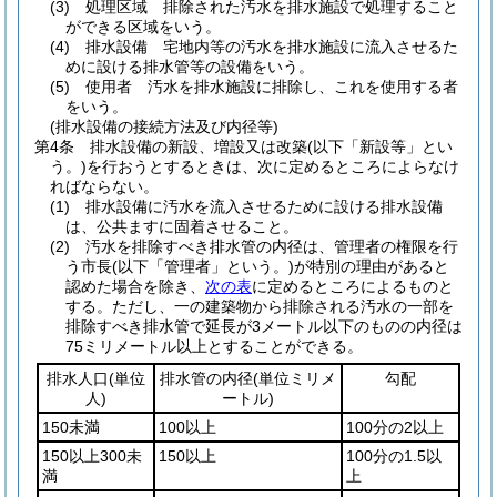
(3)
処理区域 排除された汚水を排水施設で処理すること
ができる区域をいう。
(4)
排水設備 宅地内等の汚水を排水施設に流入させるた
めに設ける排水管等の設備をいう。
(5)
使用者 汚水を排水施設に排除し、これを使用する者
をいう。
(排水設備の接続方法及び内径等)
第4条
排水設備の新設、増設又は改築
(以下「新設等」とい
う。)
を行おうとするときは、次に定めるところによらなけ
ればならない。
(1)
排水設備に汚水を流入させるために設ける排水設備
は、公共ますに固着させること。
(2)
汚水を排除すべき排水管の内径は、管理者の権限を行
う市長
(以下「管理者」という。)
が特別の理由があると
認めた場合を除き、
次の表
に定めるところによるものと
する。
ただし、一の建築物から排除される汚水の一部を
排除すべき排水管で延長が3メートル以下のものの内径は
75ミリメートル以上とすることができる。
排水人口
(単位
排水管の内径
(単位ミリメ
勾配
人)
ートル)
150未満
100以上
100分の2以上
150以上300未
150以上
100分の1.5以
満
上