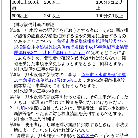
300以上600未
200以上
100分の1.2以
満
上
600以上
250以上
100分の1以上
(排水設備計画の確認)
第5条
排水設備の新設等を行おうとする者は、その計画が排
水設備の設置及び構造に関する法令の規定に適合するもの
であることについて、
魚沼市農業集落排水処理施設及び小
規模集合排水処理施設条例施行規程
(平成16年魚沼市企業管
理規程第2号。以下「規程」という。)
で定めるところによ
りあらかじめ、管理者の確認を受けなければならない。
確
認を受けた事項を変更しようとするときも、同様とする。
(排水設備の工事の実施)
第6条
排水設備の新設等の工事は、
魚沼市下水道条例
(平成
16年魚沼市条例第173号)
第6条
により定める魚沼市排水設
備等指定工事業者がこれを行うものとする。
(排水設備の工事の検査)
第7条
排水設備の新設等を行った者は、その工事が完了した
ときは、管理者に届け出て検査を受けなければならない。
2
前項
の検査に合格したときは、管理者は、当該排水設備の
新設等を行った者に対し検査済証を交付するものとする。
(排除の停止又は制限)
第8条
使用者は、し尿を排水施設に排除するときは、水洗便
所によってこれをしなければならない。
2
管理者は、排水施設への排除が
次の各号
のいずれかに該当