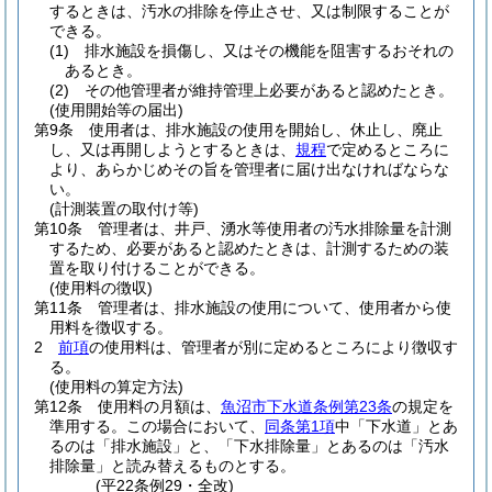
するときは、汚水の排除を停止させ、又は制限することが
できる。
(1)
排水施設を損傷し、又はその機能を阻害するおそれの
あるとき。
(2)
その他管理者が維持管理上必要があると認めたとき。
(使用開始等の届出)
第9条
使用者は、排水施設の使用を開始し、休止し、廃止
し、又は再開しようとするときは、
規程
で定めるところに
より、あらかじめその旨を管理者に届け出なければならな
い。
(計測装置の取付け等)
第10条
管理者は、井戸、湧水等使用者の汚水排除量を計測
するため、必要があると認めたときは、計測するための装
置を取り付けることができる。
(使用料の徴収)
第11条
管理者は、排水施設の使用について、使用者から使
用料を徴収する。
2
前項
の使用料は、管理者が別に定めるところにより徴収す
る。
(使用料の算定方法)
第12条
使用料の月額は、
魚沼市下水道条例第23条
の規定を
準用する。
この場合において、
同条第1項
中「下水道」とあ
るのは「排水施設」と、「下水排除量」とあるのは「汚水
排除量」と読み替えるものとする。
(平22条例29・全改)