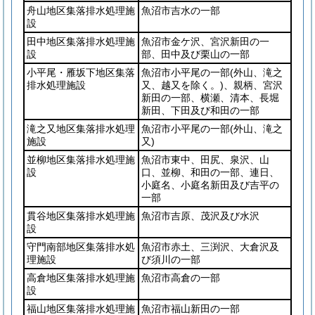
舟山地区集落排水処理施
魚沼市吉水の一部
設
田中地区集落排水処理施
魚沼市金ケ沢、宮沢新田の一
設
部、田中及び栗山の一部
小平尾・雁坂下地区集落
魚沼市小平尾の一部
(外山、滝之
排水処理施設
又、越又を除く。)
、親柄、宮沢
新田の一部、横瀬、清本、長堀
新田、下田及び和田の一部
滝之又地区集落排水処理
魚沼市小平尾の一部
(外山、滝之
施設
又)
並柳地区集落排水処理施
魚沼市東中、田尻、泉沢、山
設
口、並柳、和田の一部、連日、
小庭名、小庭名新田及び吉平の
一部
貫谷地区集落排水処理施
魚沼市吉原、茂沢及び水沢
設
守門南部地区集落排水処
魚沼市赤土、三渕沢、大倉沢及
理施設
び須川の一部
高倉地区集落排水処理施
魚沼市高倉の一部
設
福山地区集落排水処理施
魚沼市福山新田の一部