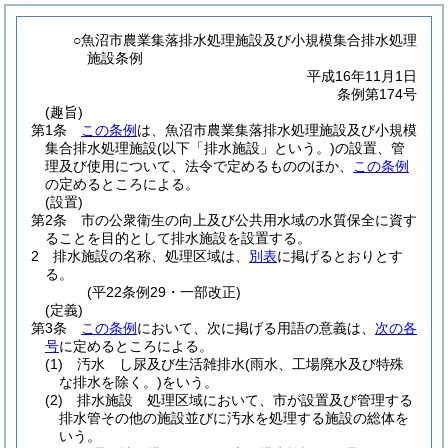
○魚沼市農業集落排水処理施設及び小規模集合排水処理
施設条例
平成16年11月1日
条例第174号
(趣旨)
第1条
この条例
は、魚沼市農業集落排水処理施設及び小規模
集合排水処理施設
(以下「排水施設」という。)
の設置、管
理及び使用について、法令で定めるもののほか、
この条例
の定めるところによる。
(設置)
第2条
市の公衆衛生の向上及び公共用水域の水質保全に資す
ることを目的として排水施設を設置する。
2
排水施設の名称、処理区域は、
別表
に掲げるとおりとす
る。
(平22条例29・一部改正)
(定義)
第3条
この条例
において、次に掲げる用語の意義は、
次の各
号
に定めるところによる。
(1)
汚水 し尿及び生活雑排水
(雨水、工場廃水及び特殊
な排水を除く。)
をいう。
(2)
排水施設 処理区域において、市が設置及び管理する
排水管その他の施設並びに汚水を処理する施設の総体を
いう。