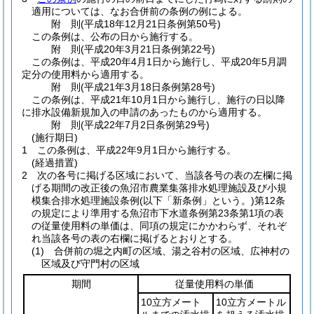
適用については、なお合併前の条例の例による。
附
則
(平成18年12月21日
条例第50号)
この条例は、公布の日から施行する。
附
則
(平成20年3月21日
条例第22号)
この条例は、平成20年4月1日から施行し、平成20年5月調
定分の使用料から適用する。
附
則
(平成21年3月18日
条例第28号)
この条例は、平成21年10月1日から施行し、施行の日以降
に排水設備新規加入の申請のあったものから適用する。
附
則
(平成22年7月2日
条例第29号)
(施行期日)
1
この条例は、平成22年9月1日から施行する。
(経過措置)
2
次の各号に掲げる区域において、当該各号の表の左欄に掲
げる期間の改正後の魚沼市農業集落排水処理施設及び小規
模集合排水処理施設条例
(以下「新条例」という。)
第12条
の規定により準用する魚沼市下水道条例第23条第1項の表
の従量使用料の単価は、同項の規定にかかわらず、それぞ
れ当該各号の表の右欄に掲げるとおりとする。
(1)
合併前の堀之内町の区域、湯之谷村の区域、広神村の
区域及び守門村の区域
期間
従量使用料の単価
10立方メート
10立方メートル