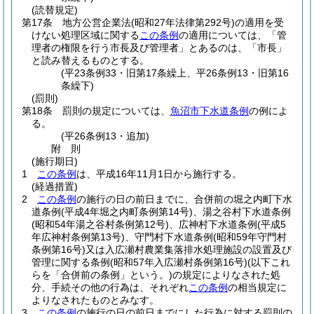
(読替規定)
第17条
地方公営企業法
(昭和27年法律第292号)
の適用を受
けない処理区域に関する
この条例
の適用については、「管
理者の権限を行う市長及び管理者」とあるのは、「市長」
と読み替えるものとする。
(平23条例33・旧第17条繰上、平26条例13・旧第16
条繰下)
(罰則)
第18条
罰則の規定については、
魚沼市下水道条例
の例によ
る。
(平26条例13・追加)
附
則
(施行期日)
1
この条例
は、平成16年11月1日から施行する。
(経過措置)
2
この条例
の施行の日の前日までに、合併前の堀之内町下水
道条例
(平成4年堀之内町条例第14号)
、湯之谷村下水道条例
(昭和54年湯之谷村条例第12号)
、広神村下水道条例
(平成5
年広神村条例第13号)
、守門村下水道条例
(昭和59年守門村
条例第16号)
又は入広瀬村農業集落排水処理施設の設置及び
管理に関する条例
(昭和57年入広瀬村条例第16号)
(以下これ
らを「合併前の条例」という。)
の規定によりなされた処
分、手続その他の行為は、それぞれ
この条例
の相当規定に
よりなされたものとみなす。
3
この条例
の施行の日の前日までにした行為に対する罰則の