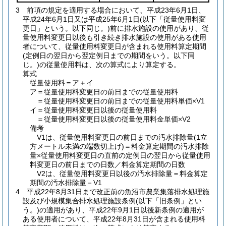
3
前項の規定を適用する場合において、平成23年6月1日、
平成24年6月1日又は平成25年6月1日
(以下「従量使用料変
更日」という。以下同じ。)
前に排水施設の使用があり、従
量使用料変更日以後も引き続き排水施設の使用がある使用
者について、従量使用料変更日が含まれる使用料算定期間
(定例日の翌日から翌定例日までの期間をいう。以下同
じ。)
の従量使用料は、次の算式により算定する。
算式
従量使用料＝ア＋イ
ア＝従量使用料変更日の前日までの従量使用料
＝
従量使用料変更日の前日までの従量使用料単価×V1
イ＝従量使用料変更日以後の従量使用料
＝
従量使用料変更日以後の従量使用料金単価×V2
備考
V1は、
従量使用料変更日の前日までの汚水排除量
(1立
方メートル未満の端数切上げ)
＝料金算定期間の汚水排除
量×従量使用料変更日の直前の定例日の翌日から従量使用
料変更日の前日までの日数／料金算定期間の日数
V2は、
従量使用料変更日以後の汚水排除量＝料金算定
期間の汚水排除量－V1
4
平成22年8月31日まで改正前の魚沼市農業集落排水処理施
設及び小規模集合排水処理施設条例
(以下「旧条例」とい
う。)
の適用があり、平成22年9月1日以後新条例の適用が
ある使用者について、平成22年8月31日が含まれる使用料