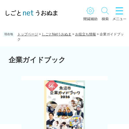
ペ
メ
ー
ニ
ジ
ュ
の
ー
先
を
頭
飛
トップページ
>
しごとNetうおぬま
>
お役立ち情報
>
企業ガイドブッ
現在地
で
ば
ク
す。
し
て
本
本
文
企業ガイドブック
文
へ