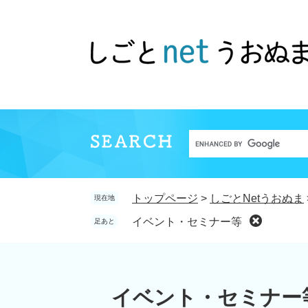
ペ
メ
ー
ニ
ジ
ュ
の
ー
先
を
頭
飛
で
ば
す。
し
て
Google
本
カ
文
ス
へ
トップページ
>
しごとNetうおぬま
現在地
タ
ム
イベント・セミナー等
足あと
検
索
本
文
イベント・セミナー