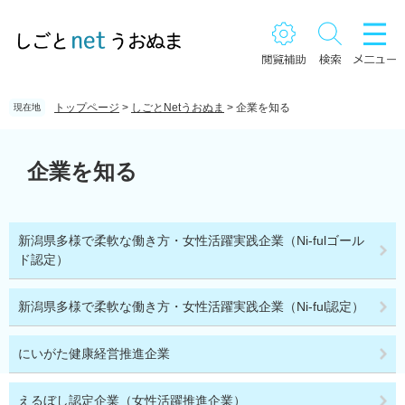
ペ
メ
ー
ニ
ジ
ュ
の
ー
先
を
頭
飛
トップページ
>
しごとNetうおぬま
>
企業を知る
現在地
で
ば
す。
し
本
て
文
企業を知る
本
文
へ
新潟県多様で柔軟な働き方・女性活躍実践企業（Ni-fulゴール
ド認定）
新潟県多様で柔軟な働き方・女性活躍実践企業（Ni-ful認定）
にいがた健康経営推進企業
えるぼし認定企業（女性活躍推進企業）