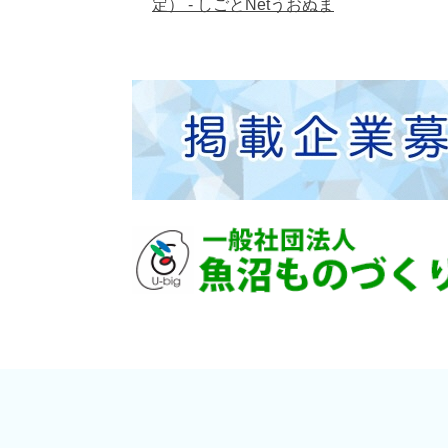
定） - しごとNetうおぬま