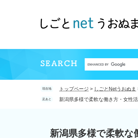
ペ
メ
ー
ニ
ジ
ュ
の
ー
先
を
頭
飛
で
ば
す。
し
て
Google
本
カ
文
ス
へ
トップページ
>
しごとNetうおぬま
現在地
タ
ム
新潟県多様で柔軟な働き方・女性活躍実
足あと
検
索
本
文
新潟県多様で柔軟な働