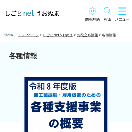
ペ
メ
ー
ニ
ジ
ュ
の
ー
先
を
頭
飛
トップページ
>
しごとNetうおぬま
>
お役立ち情報
>
各種情報
現在地
で
ば
す。
し
本
て
文
各種情報
本
文
へ