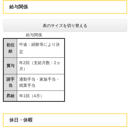
給与関係
表のサイズを切り替える
給与関係
中途：経験等により決
初任
給
定
年2回（支給月数：2ヵ
賞与
月）
諸手
通勤手当・家族手当・
当
残業手当
昇給
年1回（4月）
休日・休暇