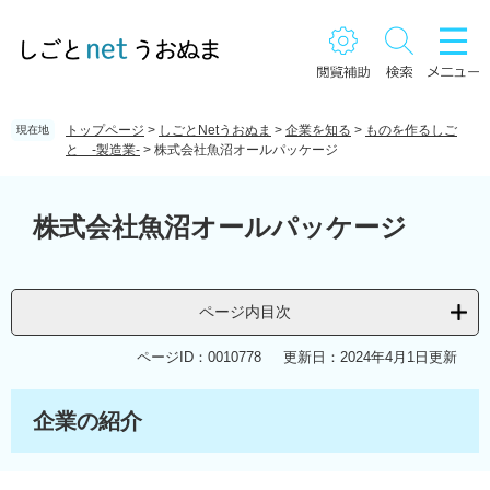
ペ
メ
ー
ニ
ジ
ュ
の
ー
先
を
頭
飛
トップページ
>
しごとNetうおぬま
>
企業を知る
>
ものを作るしご
現在地
で
ば
と -製造業-
>
株式会社魚沼オールパッケージ
す。
し
て
本
本
文
株式会社魚沼オールパッケージ
文
へ
ページ内目次
ページID：0010778
更新日：2024年4月1日更新
企業の紹介