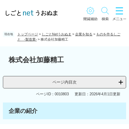
ペ
メ
ー
ニ
ジ
ュ
の
ー
先
を
頭
飛
トップページ
>
しごとNetうおぬま
>
企業を知る
>
ものを作るしご
現在地
で
ば
と -製造業-
>
株式会社加藤精工
す。
し
て
本
本
文
株式会社加藤精工
文
へ
ページ内目次
ページID：0010803
更新日：2026年4月1日更新
企業の紹介