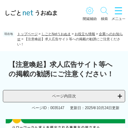
ペ
メ
ー
ニ
ジ
ュ
の
ー
先
を
頭
飛
トップページ
>
しごとNetうおぬま
>
お役立ち情報
>
企業へのお知ら
現在地
で
ば
せ
>
【注意喚起】求人広告サイト等への掲載の勧誘にご注意くださ
い！
す。
し
て
本
本
文
文
【注意喚起】求人広告サイト等へ
へ
の掲載の勧誘にご注意ください！
ページ内目次
ページID：0035147
更新日：2025年10月24日更新