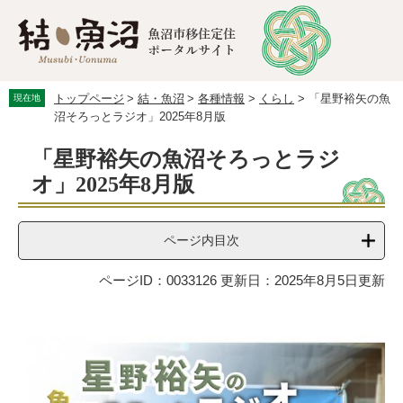
ペ
メ
ー
ニ
ジ
ュ
の
ー
先
を
トップページ
>
結・魚沼
>
各種情報
>
くらし
>
「星野裕矢の魚
現在地
頭
飛
沼そろっとラジオ」2025年8月版
で
ば
す。
し
本
「星野裕矢の魚沼そろっとラジ
て
文
本
オ」2025年8月版
文
へ
ページ内目次
ページID：0033126
更新日：2025年8月5日更新