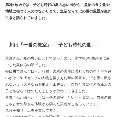
第2回放送では、子ども時代の夏の思い出から、魚沼の食文化や
地域に根づく人のつながりまで、魚沼ならではの夏の風景が生き
生きと語られていました。​
川は「一番の教室」──子ども時代の夏──
星野さんが夏の思い出として語ったのは、小学校3年生の頃に過
ごした夏休みの話でした。
毎日川で遊んだ日々。羽根川の木の護岸に潜む天然のウナギを追
いかけ、81.5センチの大物を捕まえた時の興奮や、潜る際に流さ
れないよう大きな石を抱えた工夫など、自然と共に生きる魚沼の
子どもならではのたくましさが伝わってきました。
星野さんが語った「川は一番の教室」という言葉には、自然の厳
しさと命の尊さを体験から学んだ実感がこもっています。
危険を知り、工夫を重ねて遊ぶ。