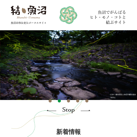
ペ
メ
ー
ニ
ジ
ュ
の
ー
先
を
頭
飛
で
ば
す。
し
て
本
文
へ
本
文
新着情報