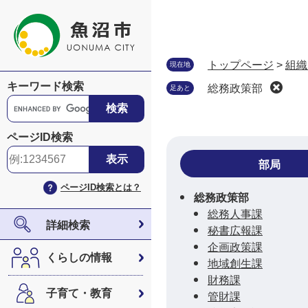
ペ
メ
ー
ニ
ジ
ュ
の
ー
トップページ
>
組織
現在地
先
を
キーワード検索
総務政策部
足あと
頭
飛
G
で
ば
o
す
し
o
ページID検索
。
て
g
本
l
部局
文
e
ページID検索とは？
へ
カ
総務政策部
ス
総務人事課
タ
詳細検索
秘書広報課
ム
企画政策課
検
くらしの情報
地域創生課
索
財務課
子育て・教育
管財課