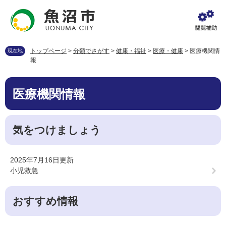
ペ
メ
ー
ニ
ジ
ュ
の
ー
先
を
トップページ
>
分類でさがす
>
健康・福祉
>
医療・健康
>
医療機関情
現在地
頭
飛
報
で
ば
す
し
本
。
て
医療機関情報
文
本
文
へ
気をつけましょう
2025年7月16日更新
小児救急
おすすめ情報