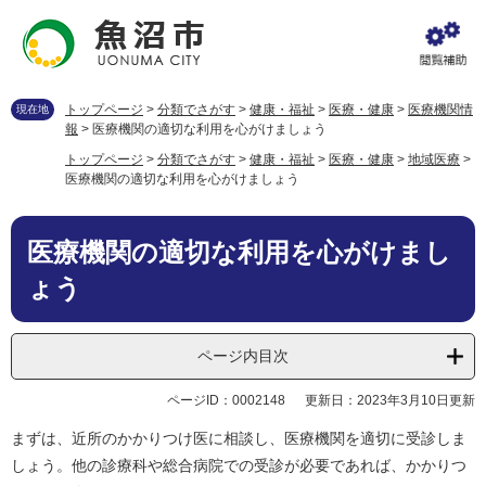
ペ
メ
ー
ニ
ジ
ュ
の
ー
先
を
トップページ
>
分類でさがす
>
健康・福祉
>
医療・健康
>
医療機関情
現在地
頭
飛
報
>
医療機関の適切な利用を心がけましょう
で
ば
トップページ
>
分類でさがす
>
健康・福祉
>
医療・健康
>
地域医療
>
す
し
医療機関の適切な利用を心がけましょう
。
て
本
本
文
医療機関の適切な利用を心がけまし
文
へ
ょう
ページ内目次
ページID：0002148
更新日：2023年3月10日更新
まずは、近所のかかりつけ医に相談し、医療機関を適切に受診しま
しょう。他の診療科や総合病院での受診が必要であれば、かかりつ