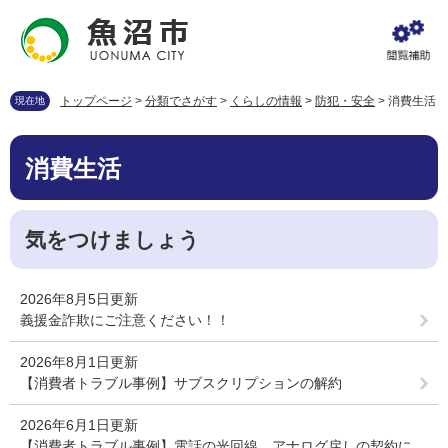
ペ
メ
ー
ニ
ジ
ュ
の
ー
先
を
トップページ
>
分類でさがす
>
くらしの情報
>
防犯・安全
>
消費生活
現在地
頭
飛
で
ば
本
す
し
消費生活
文
。
て
本
文
気をつけましょう
へ
2026年8月5日更新
義援金詐欺にご注意ください！！
2026年8月1日更新
【消費者トラブル事例】サブスクリプションの解約
2026年6月1日更新
【消費者トラブル事例】電話の光回線、アナログ戻しの契約に