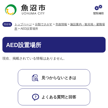
ペ
メ
ー
ニ
ジ
ュ
の
ー
先
を
トップページ
>
分類でさがす
>
市政情報
>
施設案内・観光地・避難場
現在地
頭
飛
所
>
AED設置場所
で
ば
す
し
本
。
て
AED設置場所
文
本
文
へ
現在、掲載されている情報はありません。
見つからないときは
よくある質問と回答