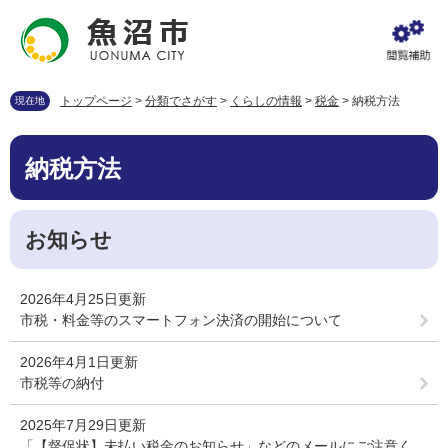
ペ
メ
ー
ニ
ジ
ュ
の
ー
先
を
トップページ
>
分類でさがす
>
くらしの情報
>
税金
>
納税方法
現在地
頭
飛
で
ば
本
す
し
納税方法
文
。
て
本
文
お知らせ
へ
2026年4月25日更新
市税・料金等のスマートフォン決済の開始について
2026年4月1日更新
市税等の納付
2025年7月29日更新
「【督促状】未払い税金のお知らせ」などのメールにご注意く