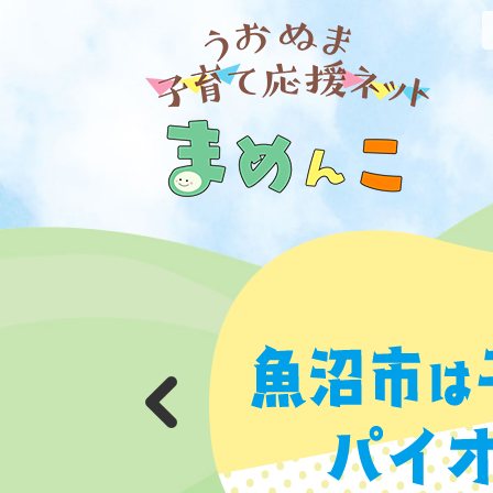
ペ
メ
ー
ニ
ジ
ュ
の
ー
先
を
頭
飛
で
ば
す。
し
て
本
文
へ