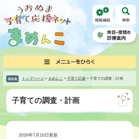
ペ
メ
ー
ニ
ジ
ュ
の
ー
先
を
頭
飛
で
ば
す。
し
て
本
文
へ
トップページ
>
まめんこ
>
子育て応援
>
子育ての調査・計画
現在地
本
文
子育ての調査・計画
2026年7月10日更新