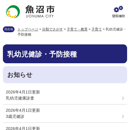
ペ
メ
ー
ニ
ジ
ュ
の
ー
先
を
トップページ
>
分類でさがす
>
子育て・教育
>
子育て
>
乳幼児健診・
現在地
頭
飛
予防接種
で
ば
す
し
本
。
て
乳幼児健診・予防接種
文
本
文
へ
お知らせ
2026年4月1日更新
乳幼児健康診査
2026年4月1日更新
3歳児健診
2026年4月1日更新