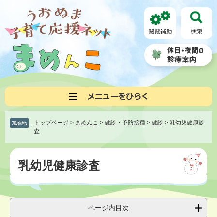
ペ
メ
ー
ニ
ジ
ュ
の
ー
先
を
頭
飛
で
ば
す。
し
て
本
文
へ
トップページ
>
まめんこ
>
健診・予防接種
>
健診
>
乳幼児健康診
現在地
査
本
文
乳幼児健康診査
ページ内目次