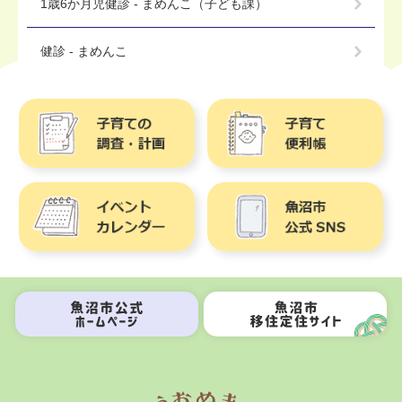
1歳6か月児健診 - まめんこ（子ども課）
健診 - まめんこ