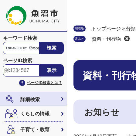
ペ
メ
ー
ニ
ジ
ュ
の
ー
トップページ
>
分類
現在地
先
を
キーワード検索
資料・刊行物
足あと
頭
飛
G
で
ば
o
す
し
o
ページID検索
。
て
本
g
本
文
l
資料・刊行
文
e
ページID検索とは？
へ
カ
ス
タ
詳細検索
ム
お知らせ
検
くらしの情報
索
子育て・教育