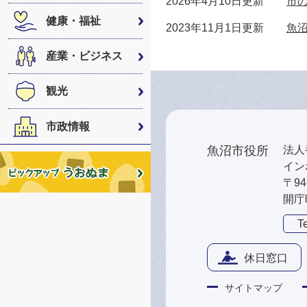
2026年4月10日更新
市
健康・福祉
2023年11月1日更新
魚
産業・ビジネス
観光
市政情報
魚沼市役所
法人番
インボ
〒9
開庁
Te
休日窓口
サイトマップ