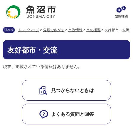
ペ
メ
ー
ニ
ジ
ュ
の
ー
先
を
トップページ
>
分類でさがす
>
市政情報
>
市の概要
>
友好都市・交流
現在地
頭
飛
で
ば
本
す
し
友好都市・交流
文
。
て
本
文
現在、掲載されている情報はありません。
へ
見つからないときは
よくある質問と回答