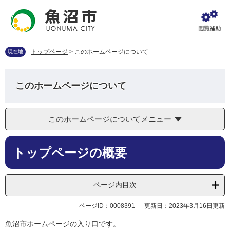
ペ
メ
ー
ニ
ジ
ュ
の
ー
先
を
トップページ
>
このホームページについて
現在地
頭
飛
で
ば
す
し
このホームページについて
。
て
本
文
このホームページについてメニュー
へ
本
トップページの概要
文
ページ内目次
ページID：0008391
更新日：2023年3月16日更新
魚沼市ホームページの入り口です。