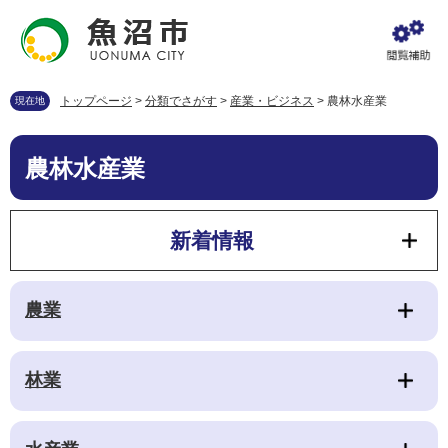
ペ
メ
ー
ニ
ジ
ュ
の
ー
先
を
トップページ
>
分類でさがす
>
産業・ビジネス
>
農林水産業
現在地
頭
飛
で
ば
本
す
し
農林水産業
文
。
て
本
文
新着情報
へ
農業
林業