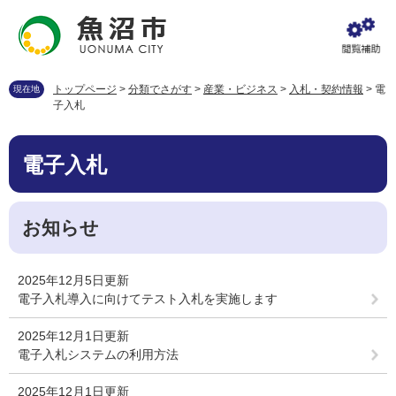
ペ
メ
ー
ニ
ジ
ュ
の
ー
先
を
トップページ
>
分類でさがす
>
産業・ビジネス
>
入札・契約情報
>
電
現在地
頭
飛
子入札
で
ば
す
し
本
。
て
電子入札
文
本
文
へ
お知らせ
2025年12月5日更新
電子入札導入に向けてテスト入札を実施します
2025年12月1日更新
電子入札システムの利用方法
2025年12月1日更新