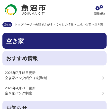
ペ
メ
ー
ニ
ジ
ュ
の
ー
先
を
トップページ
>
分類でさがす
>
くらしの情報
>
土地・住宅
>
空き家
現在地
頭
飛
で
ば
本
す
し
空き家
文
。
て
本
文
おすすめ情報
へ
2026年7月15日更新
空き家バンク紹介（売買物件）
2026年4月21日更新
空き家バンク制度
お知らせ