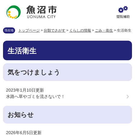
ペ
メ
ー
ニ
ジ
ュ
の
ー
先
を
トップページ
>
分類でさがす
>
くらしの情報
>
ごみ・衛生
>
生活衛生
現在地
頭
飛
で
ば
本
す
し
生活衛生
文
。
て
本
文
気をつけましょう
へ
2023年1月10日更新
水路へ草やゴミを流さないで！
お知らせ
2026年6月5日更新