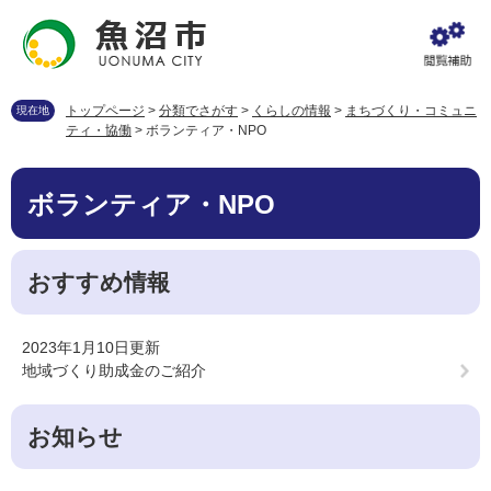
ペ
メ
ー
ニ
ジ
ュ
の
ー
先
を
トップページ
>
分類でさがす
>
くらしの情報
>
まちづくり・コミュニ
現在地
頭
飛
ティ・協働
>
ボランティア・NPO
で
ば
す
し
本
。
て
ボランティア・NPO
文
本
文
へ
おすすめ情報
2023年1月10日更新
地域づくり助成金のご紹介
お知らせ