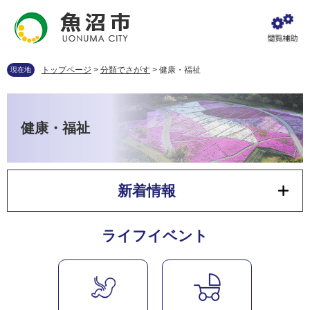
ペ
メ
ー
ニ
ジ
ュ
の
ー
先
を
トップページ
>
分類でさがす
>
健康・福祉
現在地
頭
飛
で
ば
本
す
し
文
。
て
健康・福祉
本
文
へ
新着情報
ライフイベント