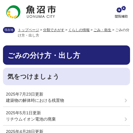
ペ
メ
ー
ニ
ジ
ュ
の
ー
先
を
トップページ
>
分類でさがす
>
くらしの情報
>
ごみ・衛生
>
ごみの分
現在地
頭
飛
け方・出し方
で
ば
す
し
本
。
て
ごみの分け方・出し方
文
本
文
へ
気をつけましょう
2025年7月23日更新
建築物の解体時における残置物
2025年5月1日更新
リチウムイオン電池の廃棄
2025年4月28日更新