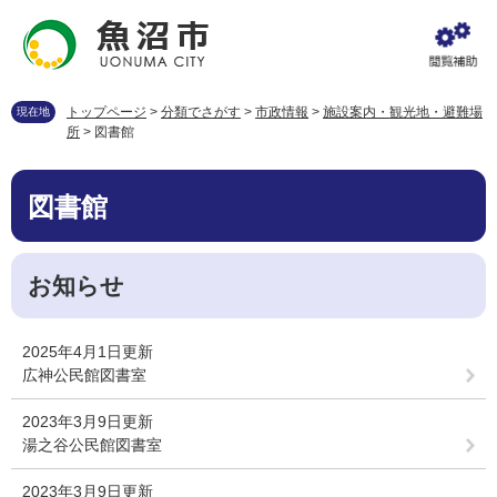
ペ
メ
ー
ニ
ジ
ュ
の
ー
先
を
トップページ
>
分類でさがす
>
市政情報
>
施設案内・観光地・避難場
現在地
頭
飛
所
>
図書館
で
ば
す
し
本
。
て
図書館
文
本
文
へ
お知らせ
2025年4月1日更新
広神公民館図書室
2023年3月9日更新
湯之谷公民館図書室
2023年3月9日更新