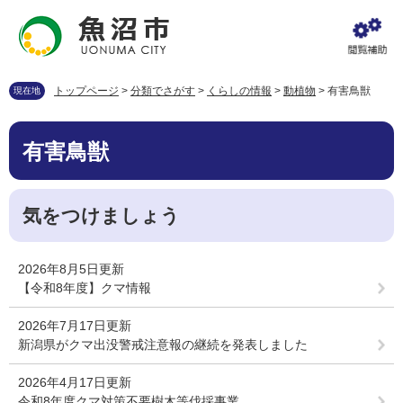
ペ
メ
ー
ニ
ジ
ュ
の
ー
先
を
トップページ
>
分類でさがす
>
くらしの情報
>
動植物
>
有害鳥獣
現在地
頭
飛
で
ば
本
す
し
有害鳥獣
文
。
て
本
文
気をつけましょう
へ
2026年8月5日更新
【令和8年度】クマ情報
2026年7月17日更新
新潟県がクマ出没警戒注意報の継続を発表しました
2026年4月17日更新
令和8年度クマ対策不要樹木等伐採事業