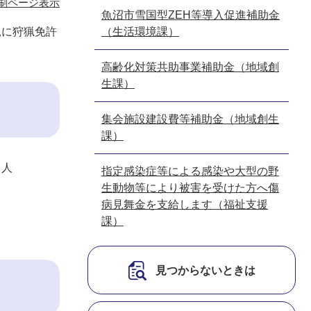
刷ページ表示
魚沼市雪国型ZEH等導入促進補助金
規に狩猟免許
（生活環境課）
高齢化対策共助事業補助金（地域創
生課）
集会施設建設費等補助金（地域創生
課）
る人
指定感染症等による感染や大型の野
生動物等により被害を受けた方へ傷
病見舞金を支給します（福祉支援
課）
見つからないときは