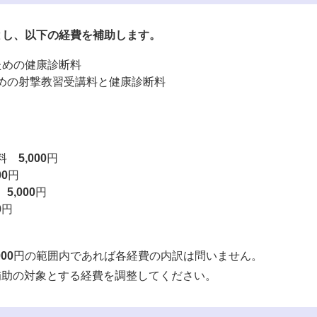
限とし、以下の経費を補助します。
ための健康診断料
めの射撃教習受講料と健康診断料
断料
5,000
円
00
円
料
5,000
円
0
円
000
円の範囲内であれば各経費の内訳は問いません。
助の対象とする経費を調整してください。