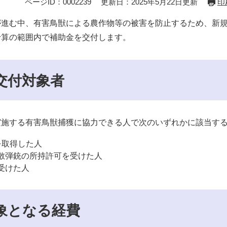
ページID：0002239
更新日：2025年5月22日更新
印
が進む中、有害鳥獣による農作物等の被害を防止するため、新
予算の範囲内で補助金を交付します。
交付対象者
施する有害鳥獣捕獲に協力できる人で次のいずれかに該当す
を取得した人
散弾銃の所持許可を受けた人
受けた人
象となる経費