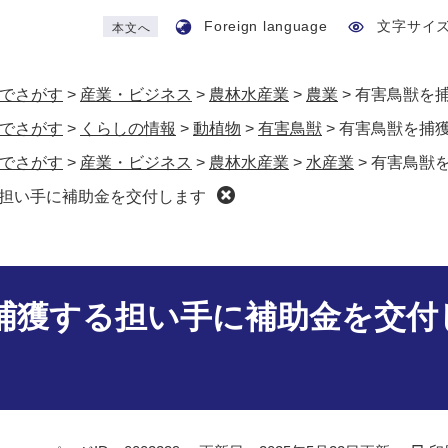
Foreign language
文字サイ
本文へ
でさがす
>
産業・ビジネス
>
農林水産業
>
農業
>
有害鳥獣を
でさがす
>
くらしの情報
>
動植物
>
有害鳥獣
>
有害鳥獣を捕
でさがす
>
産業・ビジネス
>
農林水産業
>
水産業
>
有害鳥獣
担い手に補助金を交付します
捕獲する担い手に補助金を交付