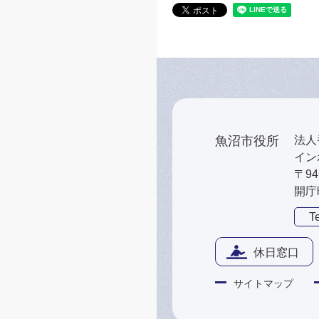
魚沼市役所
法人番
インボ
〒9
開庁
Te
休日窓口
サイトマップ