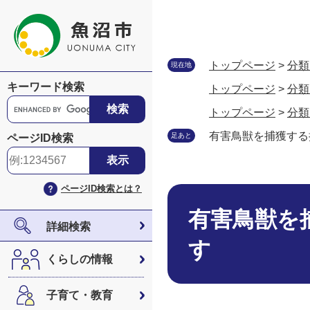
ペ
メ
ー
ニ
ジ
ュ
の
ー
トップページ
>
分類
現在地
先
を
キーワード検索
トップページ
>
分類
頭
飛
G
で
ば
トップページ
>
分類
o
す
し
o
有害鳥獣を捕獲する
足あと
ページID検索
。
て
g
本
l
文
e
ページID検索とは？
へ
本
カ
文
ス
有害鳥獣を
タ
詳細検索
ム
す
検
くらしの情報
索
子育て・教育