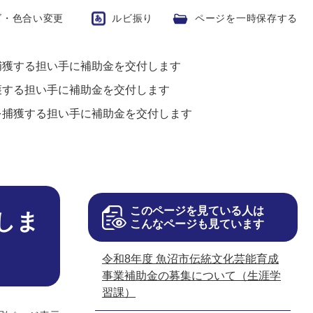
ズ・色合い変更
ルビ振り
ページを一時保存する
捕獲する担い手に補助金を交付します
獲する担い手に補助金を交付します
を捕獲する担い手に補助金を交付します
このページを見ている人は
しま
こんなページも見ています
令和8年度 魚沼市伝統文化芸能育成
事業補助金の募集について（生涯学
習課）