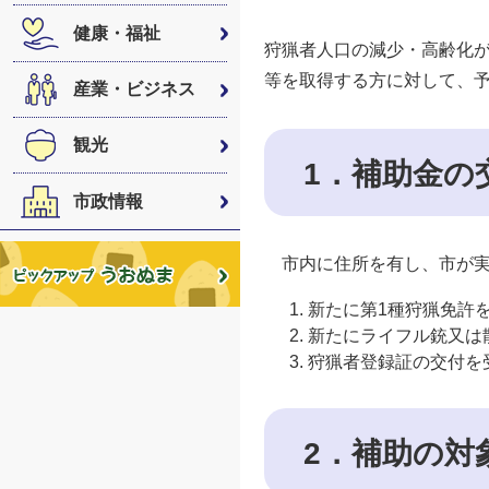
健康・福祉
狩猟者人口の減少・高齢化
等を取得する方に対して、
産業・ビジネス
観光
1．補助金の
市政情報
市内に住所を有し、市が実
新たに第1種狩猟免許
新たにライフル銃又は
狩猟者登録証の交付を
2．補助の対