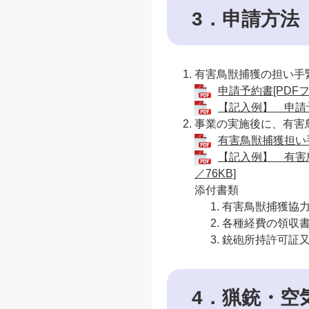
3．申請方法
有害鳥獣捕獲の担い手
申請予約書[PDFフ
【記入例】 申請予
事業の実施後に、有害
有害鳥獣捕獲担い手
【記入例】 有害
／76KB]
添付書類
有害鳥獣捕獲協
各種経費の領収
銃砲所持許可証
4．猟銃・空