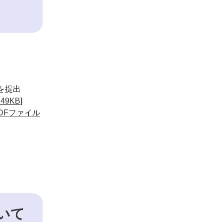
を提出
9KB]
DFファイル
いて