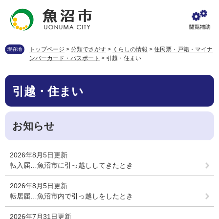
ペ
メ
ー
ニ
ジ
ュ
の
ー
先
を
トップページ
>
分類でさがす
>
くらしの情報
>
住民票・戸籍・マイナ
現在地
頭
飛
ンバーカード・パスポート
>
引越・住まい
で
ば
す
し
本
。
て
引越・住まい
文
本
文
へ
お知らせ
2026年8月5日更新
転入届…魚沼市に引っ越ししてきたとき
2026年8月5日更新
転居届…魚沼市内で引っ越しをしたとき
2026年7月31日更新