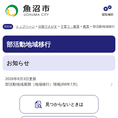
ペ
メ
ー
ニ
ジ
ュ
の
ー
先
を
トップページ
>
分類でさがす
>
子育て・教育
>
教育
>
部活動地域移行
現在地
頭
飛
で
ば
本
す
し
部活動地域移行
文
。
て
本
文
お知らせ
へ
2026年8月3日更新
部活動地域展開（地域移行）情報(R8年7月)
見つからないときは