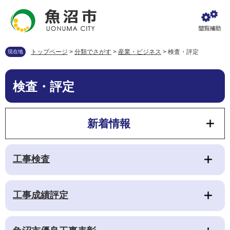
ペ
メ
ー
ニ
ジ
ュ
の
ー
先
を
トップページ
>
分類でさがす
>
産業・ビジネス
>
検査・評定
現在地
頭
飛
で
ば
本
す
し
検査・評定
文
。
て
本
文
新着情報
へ
工事検査
工事成績評定