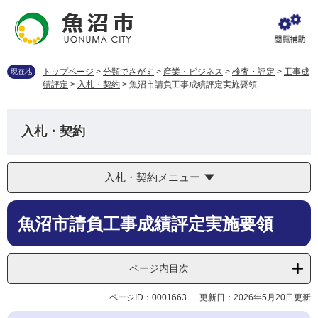
ペ
メ
ー
ニ
ジ
ュ
の
ー
先
を
トップページ
>
分類でさがす
>
産業・ビジネス
>
検査・評定
>
工事成
現在地
頭
飛
績評定
>
入札・契約
>
魚沼市請負工事成績評定実施要領
で
ば
す
し
。
て
入札・契約
本
文
へ
入札・契約メニュー
本
魚沼市請負工事成績評定実施要領
文
ページ内目次
ページID：0001663
更新日：2026年5月20日更新