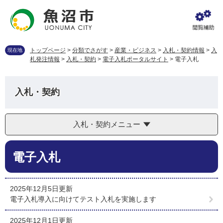
ペ
メ
ー
ニ
ジ
ュ
の
ー
先
を
トップページ
>
分類でさがす
>
産業・ビジネス
>
入札・契約情報
>
入
現在地
頭
飛
札発注情報
>
入札・契約
>
電子入札ポータルサイト
>
電子入札
で
ば
す
し
。
て
入札・契約
本
文
へ
入札・契約メニュー
本
電子入札
文
2025年12月5日更新
電子入札導入に向けてテスト入札を実施します
2025年12月1日更新