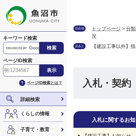
ペ
メ
ー
ニ
ジ
ュ
の
ー
トップページ
>
分類
現在地
先
を
況
キーワード検索
頭
飛
G
【建設工事以外】指
足あと
で
ば
o
す
し
o
ページID検索
。
て
g
本
l
文
e
入札・契約
ページID検索とは？
へ
カ
ス
タ
詳細検索
ム
検
くらしの情報
索
入札に関するお知
子育て・教育
【建設工事】お知らせ