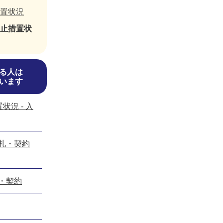
置状況
止措置状
る人は
います
況 - 入
入札・契約
札・契約