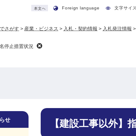
Foreign language
文字サイ
本文へ
でさがす
>
産業・ビジネス
>
入札・契約情報
>
入札発注情報
名停止措置状況
本
文
らせ
【建設工事以外】