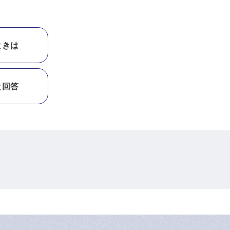
ときは
と回答