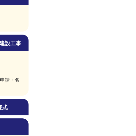
建設工事
申請・名
様式