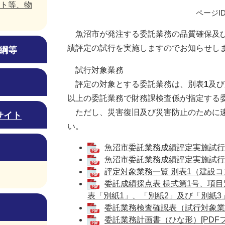
ト等、物
ページID
魚沼市が発注する委託業務の品質確保及び
績評定の試行を実施しますのでお知らせし
綱等
試行対象業務
評定の対象とする委託業務は、別表
1
及び
以上の委託業務で財務課検査係が指定する
ただし、災害復旧及び災害防止のために速
サイト
い。
魚沼市委託業務成績評定実施試行要領
魚沼市委託業務成績評定実施試行要
評定対象業務一覧 別表1（建設コン
委託成績採点表 様式第1号、項目
表「別紙1」、「別紙2」及び「別紙3」[
委託業務検査確認表（試行対象業務
委託業務計画書（ひな形）[PDFフ