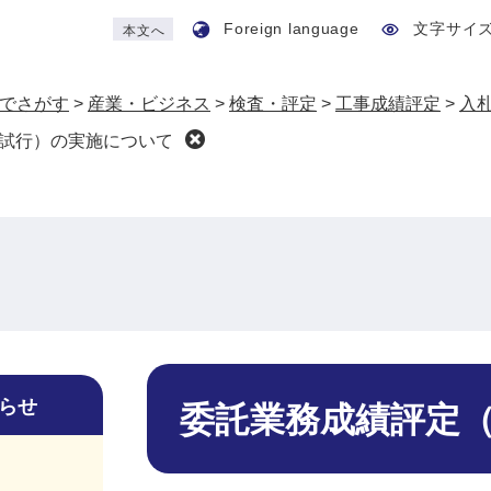
Foreign language
文字サイ
本文へ
でさがす
>
産業・ビジネス
>
検査・評定
>
工事成績評定
>
入
試行）の実施について
本
文
らせ
委託業務成績評定