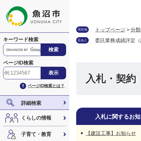
ペ
メ
ー
ニ
ジ
ュ
の
ー
トップページ
>
分類
現在地
先
を
キーワード検索
委託業務成績評定（
足あと
頭
飛
G
で
ば
o
す
し
o
ページID検索
。
て
g
本
l
入札・契約
文
e
ページID検索とは？
へ
カ
ス
タ
詳細検索
ム
検
入札に関するお知
くらしの情報
索
【建設工事】お知らせ
子育て・教育