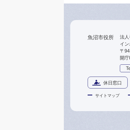
魚沼市役所
法人番
インボ
〒9
開庁
Te
休日窓口
サイトマップ