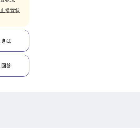
止措置状
ときは
と回答