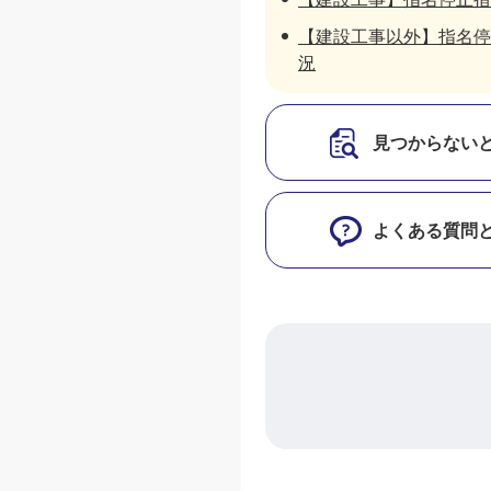
【建設工事以外】指名停
況
見つからない
よくある質問