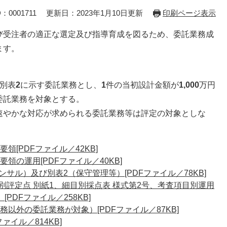
：0001711
更新日：2023年1月10日更新
印刷ページ表示
受注者の適正な選定及び指導育成を図るため、委託業務成
ます。
別表
2
に示す委託業務とし、
1
件の当初設計金額が
1,000
万円
委託業務を対象とする。
やかな対応が求められる委託業務等は評定の対象としな
[PDFファイル／42KB]
領の運用[PDFファイル／40KB]
サル）及び別表2（保守管理等）[PDFファイル／78KB]
別評定点 別紙1、細目別採点表 様式第2号、考査項目別運用
PDFファイル／258KB]
以外の委託業務が対象）[PDFファイル／87KB]
ァイル／814KB]