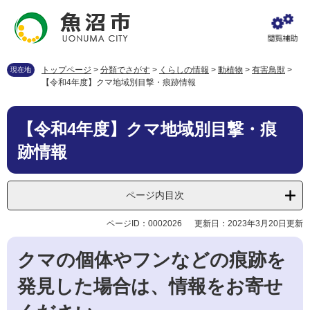
ペ
メ
ー
ニ
ジ
ュ
の
ー
先
を
トップページ
>
分類でさがす
>
くらしの情報
>
動植物
>
有害鳥獣
>
現在地
頭
飛
【令和4年度】クマ地域別目撃・痕跡情報
で
ば
す
し
本
。
て
【令和4年度】クマ地域別目撃・痕
文
本
跡情報
文
へ
ページ内目次
ページID：0002026
更新日：2023年3月20日更新
クマの個体やフンなどの痕跡を
発見した場合は、情報をお寄せ