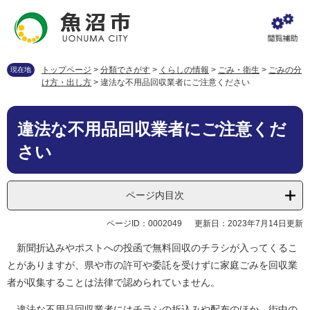
ペ
メ
ー
ニ
ジ
ュ
の
ー
先
を
トップページ
>
分類でさがす
>
くらしの情報
>
ごみ・衛生
>
ごみの分
現在地
頭
飛
け方・出し方
>
違法な不用品回収業者にご注意ください
で
ば
す
し
本
。
て
違法な不用品回収業者にご注意くだ
文
本
さい
文
へ
ページ内目次
ページID：0002049
更新日：2023年7月14日更新
新聞折込みやポストへの投函で無料回収のチラシが入ってくるこ
とがありますが、県や市の許可や委託を受けずに家庭ごみを回収業
者が収集することは法律で認められていません。
違法な不用品回収業者にはチラシの折込みや配布のほか、街中の