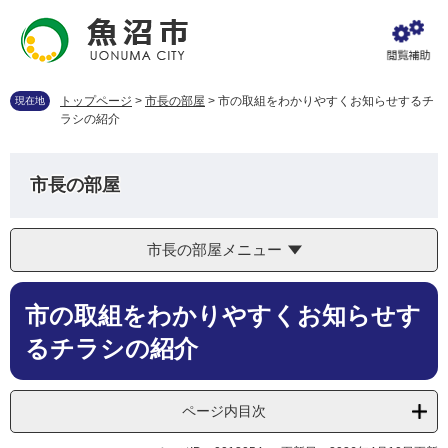
ペ
メ
ー
ニ
ジ
ュ
の
ー
先
を
トップページ
>
市長の部屋
>
市の取組をわかりやすくお知らせするチ
現在地
頭
飛
ラシの紹介
で
ば
す
し
。
て
市長の部屋
本
文
へ
市長の部屋メニュー
本
市の取組をわかりやすくお知らせす
文
るチラシの紹介
ページ内目次