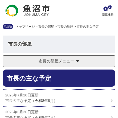
ペ
メ
ー
ニ
ジ
ュ
の
ー
先
を
トップページ
>
市長の部屋
>
市長の動静
>
市長の主な予定
現在地
頭
飛
で
ば
す
し
市長の部屋
。
て
本
文
市長の部屋メニュー
へ
本
市長の主な予定
文
2026年7月28日更新
市長の主な予定（令和8年8月）
2026年6月26日更新
市長の主な予定（令和8年7月）