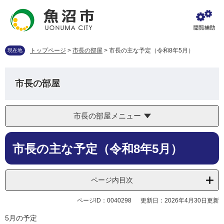
ペ
メ
ー
ニ
ジ
ュ
の
ー
先
を
トップページ
>
市長の部屋
>
市長の主な予定（令和8年5月）
現在地
頭
飛
で
ば
す
し
市長の部屋
。
て
本
文
市長の部屋メニュー
へ
本
市長の主な予定（令和8年5月）
文
ページ内目次
ページID：0040298
更新日：2026年4月30日更新
5月の予定​