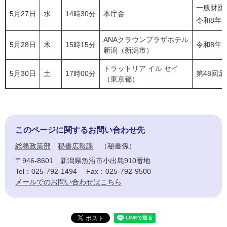
一般財団
5月27日
水
14時30分
本庁舎
令和8年
ANAクラウンプラザホテル
5月28日
木
15時15分
令和8年
新潟（新潟市）
トラットリア イル セイ
5月30日
土
17時00分
第48回
（東京都）
このページに関するお問い合わせ先
総務政策部
秘書広報課
秘書係
〒946-8601
新潟県魚沼市小出島910番地
Tel：025-792-1494
Fax：025-792-9500
メールでのお問い合わせはこちら