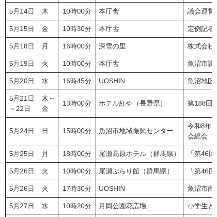
5月14日
木
10時00分
本庁舎
議会運営
5月15日
金
10時30分
本庁舎
定例記者
5月18日
月
16時00分
深雪の里
株式会社
5月19日
火
10時00分
本庁舎
魚沼市議
5月20日
水
16時45分
UOSHIN
魚沼地区
5月21日
木～
13時00分
ホテル紅や（長野県）
第188
～22日
金
令和8年
5月24日
日
15時00分
魚沼市地域振興センター
会総会
5月25日
月
18時00分
尾瀬高原ホテル（群馬県）
「第46
5月26日
火
10時00分
尾瀬ぷらり館（群馬県）
「第46
5月26日
火
17時30分
UOSHIN
魚沼市商
5月27日
水
10時20分
月岡公園花広場
小学生と