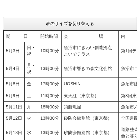
表のサイズを切り替える
期 日
開始時間
会 場
日・
魚沼市にぎわい創造拠点
5月3日
10時00分
第1回テラ
祝
こいでテラス
月・
5月4日
13時00分
魚沼市響きの森文化会館
魚沼市二
祝
5月8日
金
17時00分
UOSHIN
魚沼市建
5月9日
土
11時00分
東天紅（東京都）
第3回東
5月11日
月
18時00分
須藤魚屋
魚沼市六
5月12日
火
13時30分
砂防会館別館（東京都）
全国道路
道路整備
5月13日
水
13時00分
砂防会館別館（東京都）
命と暮ら