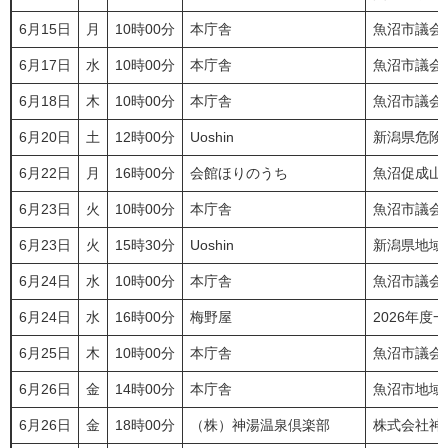
6月15日
月
10時00分
本庁舎
魚沼市議会
6月17日
水
10時00分
本庁舎
魚沼市議会
6月18日
木
10時00分
本庁舎
魚沼市議会
6月20日
土
12時00分
Uoshin
新潟県危険
6月22日
月
16時00分
会館ほりのうち
魚沼促成山
6月23日
火
10時00分
本庁舎
魚沼市議会
6月23日
火
15時30分
Uoshin
新潟県地域
6月24日
水
10時00分
本庁舎
魚沼市議会
6月24日
水
16時00分
梅野屋
2026年
6月25日
木
10時00分
本庁舎
魚沼市議会
6月26日
金
14時00分
本庁舎
魚沼市地域
6月26日
金
18時00分
（株）神湯温泉倶楽部
株式会社神