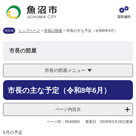
ペ
メ
ー
ニ
ジ
ュ
の
ー
先
を
トップページ
>
市長の部屋
>
市長の主な予定（令和8年6月）
現在地
頭
飛
で
ば
す
し
市長の部屋
。
て
本
文
市長の部屋メニュー
へ
本
市長の主な予定（令和8年6月）
文
ページ内目次
ページID：0040860
更新日：2026年5月26日更新
6月の予定​​