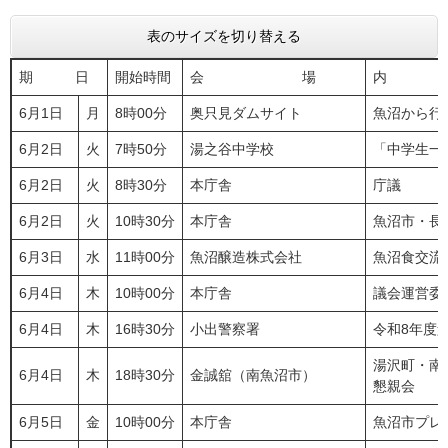
表のサイズを切り替える
期 日
開始時間
会 場
内
6月1日
月
8時00分
奥只見ダムサイト
魚沼から行
6月2日
火
7時50分
湯之谷中学校
「中学生一
6月2日
火
8時30分
本庁舎
庁議
6月2日
火
10時30分
本庁舎
魚沼市・長
6月3日
水
11時00分
魚沼醸造株式会社
魚沼食交流会
6月4日
木
10時00分
本庁舎
議会運営委
6月4日
木
16時30分
小出警察署
令和8年度
湯沢町・南
6月4日
木
18時30分
金誠舘（南魚沼市）
懇親会
6月5日
金
10時00分
本庁舎
魚沼市プレ