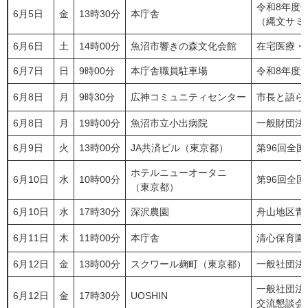
令和8年度
6月5日
金
13時30分
本庁舎
（縄文サミ
6月6日
土
14時00分
魚沼市響きの森文化会館
在宅医療・
6月7日
日
9時00分
本庁舎職員駐車場
令和8年度
6月8日
月
9時30分
広神コミュニティセンター
市長と語ら
6月8日
月
19時00分
魚沼市立小出病院
​一般財団
6月9日
火
13時00分
JA共済ビル（東京都）
第96回全
ホテルニューオータニ
6月10日
水
10時00分
第96回全
（東京都）
6月10日
水
17時30分
深沢農園
舟山地区青
6月11日
木
11時00分
本庁舎
清心保育園
6月12日
金
13時00分
スクワール麹町（東京都）
一般社団法
一般社団法
6月12日
金
17時30分
UOSHIN
交流懇談会